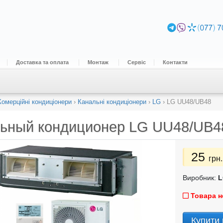
Доставка та оплата
Монтаж
Сервіс
Контакти
Комерційні кондиціонери
›
Канальні кондиціонери
›
LG
›
LG UU48/UB48
ьный кондиционер
LG UU48/UB4
25
грн.
Виробник:
L
Товара н
Купити 