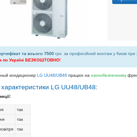
ертифікат та всього 7500
грн. за професійний монтаж у Києві при
а по Україні БЕЗКОШТОВНО
!
ьный кондиционер
LG UU48/UB48
працює на
озонобезпечному
фре
і характеристики LG UU48/UB48:
кції:
ня
так
ня
так
овітря
так