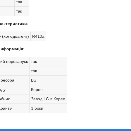
так
так
рактеристики:
 (холодоагент)
R410a
інформація:
ий перезапуск
так
так
пресора
LG
нду
Корея
обник
Завод LG в Корее
арантія
3 роки