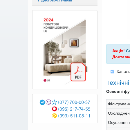
Підлогово-стельові
Акція!
С
Доставк
Канал
Технічн
Основні фун
Фільтруван
Охолоджен
Осушення п