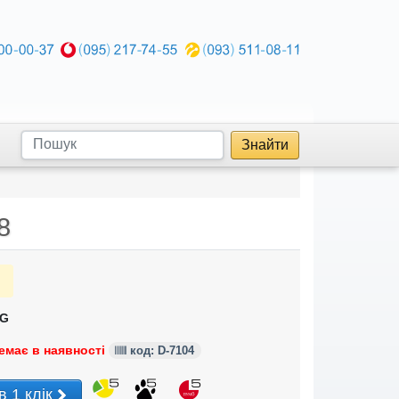
Знайти
8
G
емає в наявності
код: D-7104
в 1 клік