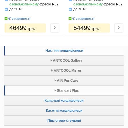
озонобезпечному
фреоні
R32
озонобезпечному
фреоні
R32
до 50 м²
до 70 м²
Є в наявності
Є в наявності
46499
54499
грн.
грн.
Настінні кондиціонери
ARTCOOL Gallery
ARTCOOL Mirror
AIR PuriCare
Standart Plus
Канальні кондиціонери
Касетні кондиціонери
Підлогово-стельові