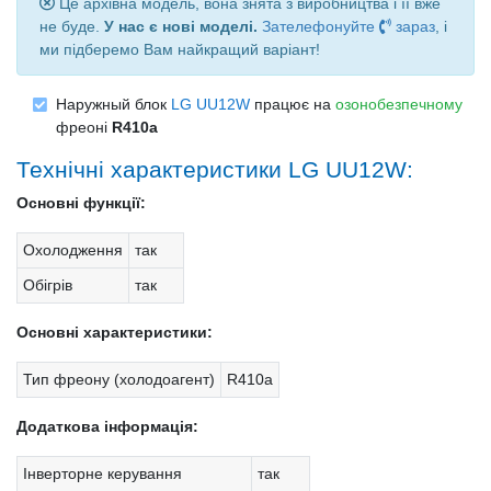
Це архівна модель, вона знята з виробництва і її вже
не буде.
У нас є нові моделі.
Зателефонуйте
зараз
, і
ми підберемо Вам найкращий варіант!
Наружный блок
LG UU12W
працює на
озонобезпечному
фреоні
R410a
Технічні характеристики LG UU12W:
Основні функції:
Охолодження
так
Обігрів
так
Основні характеристики:
Тип фреону (холодоагент)
R410a
Додаткова інформація:
Інверторне керування
так