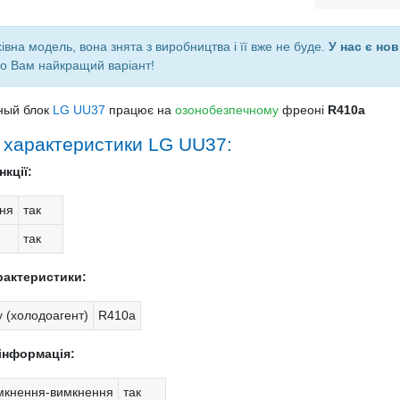
івна модель, вона знята з виробництва і її вже не буде.
У нас є нов
о Вам найкращий варіант!
ный блок
LG UU37
працює на
озонобезпечному
фреоні
R410a
і характеристики LG UU37:
кції:
ня
так
так
рактеристики:
 (холодоагент)
R410a
інформація:
мкнення-вимкнення
так