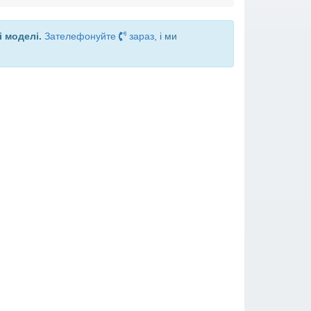
і моделі.
Зателефонуйте
зараз
, і ми