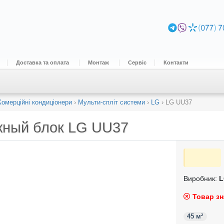
Доставка та оплата
Монтаж
Сервіс
Контакти
Комерційні кондиціонери
›
Мульти-спліт системи
›
LG
›
LG UU37
жный блок
LG UU37
Виробник:
L
Товар зн
45 м²