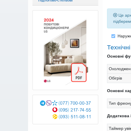
Підлогово-стельові
Це арх
підберем
Наруж
Технічн
Основні фун
Охолоджен
Обігрів
Основні ха
Тип фреону
Додаткова 
Таймер уві