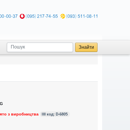
Знайти
G
ято з виробництва
код: D-6805