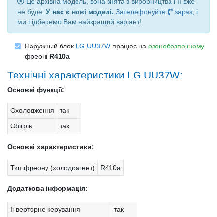
Це архівна модель, вона знята з виробництва і її вже
не буде.
У нас є нові моделі.
Зателефонуйте
зараз
, і
ми підберемо Вам найкращий варіант!
Наружный блок
LG UU37W
працює на
озонобезпечному
фреоні
R410a
Технічні характеристики LG UU37W:
Основні функції:
Охолодження
так
Обігрів
так
Основні характеристики:
Тип фреону (холодоагент)
R410a
Додаткова інформація:
Інверторне керування
так