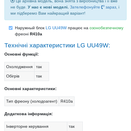
Це архівна модель, вона знята з виробництва і її вже
не буде.
У нас є нові моделі.
Зателефонуйте
зараз
, і
ми підберемо Вам найкращий варіант!
Наружный блок
LG UU49W
працює на
озонобезпечному
фреоні
R410a
Технічні характеристики LG UU49W:
Основні функції:
Охолодження
так
Обігрів
так
Основні характеристики:
Тип фреону (холодоагент)
R410a
Додаткова інформація:
Інверторне керування
так