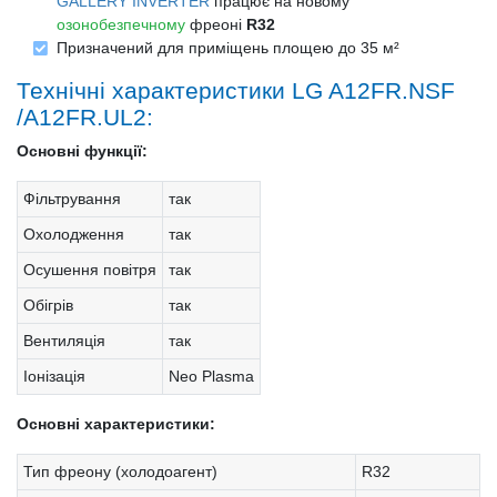
GALLERY INVERTER
працює на новому
озонобезпечному
фреоні
R32
Призначений для приміщень площею до 35 м²
Технічні характеристики LG A12FR.NSF
/A12FR.UL2:
Основні функції:
Фільтрування
так
Охолодження
так
Осушення повітря
так
Обігрів
так
Вентиляція
так
Іонізація
Neo Plasma
Основні характеристики:
Тип фреону (холодоагент)
R32