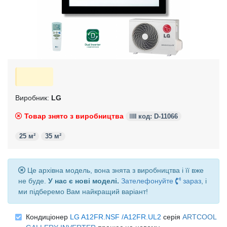
Виробник:
LG
Товар знято з виробництва
код: D-11066
25 м²
35 м²
Це архівна модель, вона знята з виробництва і її вже
не буде.
У нас є нові моделі.
Зателефонуйте
зараз
, і
ми підберемо Вам найкращий варіант!
Кондиціонер
LG A12FR.NSF /A12FR.UL2
серія
ARTCOOL