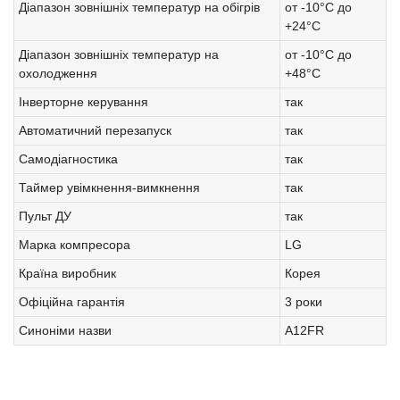
Діапазон зовнішніх температур на обігрів
от -10°С до
+24°С
Діапазон зовнішніх температур на
от -10°С до
охолодження
+48°С
Інверторне керування
так
Автоматичний перезапуск
так
Самодіагностика
так
Таймер увімкнення-вимкнення
так
Пульт ДУ
так
Марка компресора
LG
Країна виробник
Корея
Офіційна гарантія
3 роки
Синоніми назви
A12FR