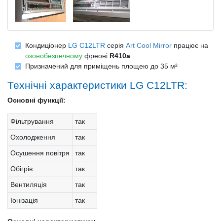
Кондиціонер
LG C12LTR
серія
Art Cool Mirror
працює на
озонобезпечному
фреоні
R410a
Призначений для приміщень площею до 35 м²
Технічні характеристики LG C12LTR:
Основні функції:
Фільтрування
так
Охолодження
так
Осушення повітря
так
Обігрів
так
Вентиляція
так
Іонізація
так