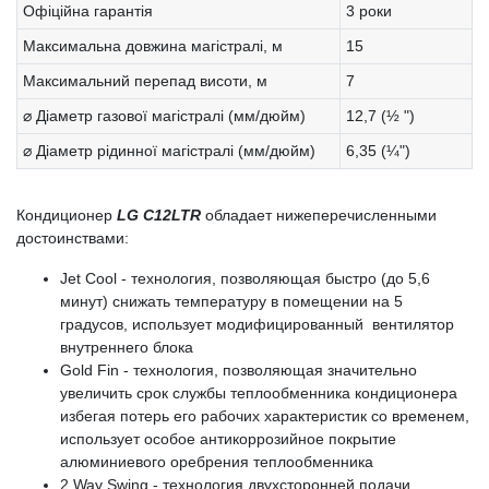
Офіційна гарантія
3 роки
Максимальна довжина магістралі, м
15
Максимальний перепад висоти, м
7
⌀ Діаметр газової магістралі (мм/дюйм)
12,7 (½ ")
⌀ Діаметр рідинної магістралі (мм/дюйм)
6,35 (¼")
Кондиционер
LG C12LTR
обладает нижеперечисленными
достоинствами:
Jet Cool - технология, позволяющая быстро (до 5,6
минут) снижать температуру в помещении на 5
градусов, использует модифицированный вентилятор
внутреннего блока
Gold Fin - технология, позволяющая значительно
увеличить срок службы теплообменника кондиционера
избегая потерь его рабочих характеристик со временем,
использует особое антикоррозийное покрытие
алюминиевого оребрения теплообменника
2 Way Swing - технология двухсторонней подачи