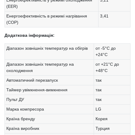
(EER)
Енергоефективність в режимі нагрівання
3,41
(COP)
Додаткова інформація:
Діапазон зовнішніх температур на обігрів
от -5°C до
+24°C
Діапазон зовнішніх температур на
от +21°C до
охолодження
+48°C
Автоматичний перезапуск
так
Таймер увімкнення-вимкнення
так
Пульт ДУ
так
Марка компресора
LG
Країна бренду
Корея
Країна виробник
Турция