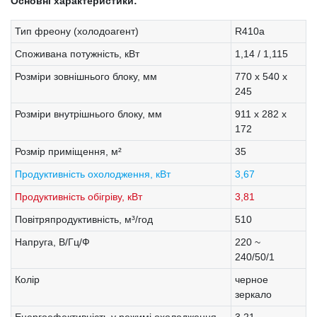
Основні характеристики:
Тип фреону (холодоагент)
R410a
Споживана потужність, кВт
1,14 / 1,115
Розміри зовнішнього блоку, мм
770 х 540 х
245
Розміри внутрішнього блоку, мм
911 х 282 х
172
Розмір приміщення, м²
35
Продуктивність охолодження, кВт
3,67
Продуктивність обігріву, кВт
3,81
Повітряпродуктивність, м³/год
510
Напруга, В/Гц/Ф
220 ~
240/50/1
Колір
черное
зеркало
Енергоефективність у режимі охолодження
3,21