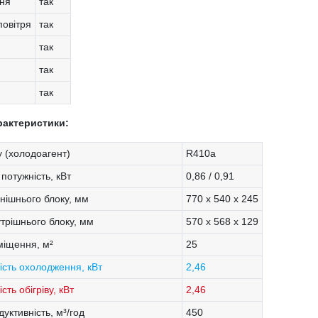
ня
так
овітря
так
так
так
так
рактеристики:
 (холодоагент)
R410a
потужність, кВт
0,86 / 0,91
внішнього блоку, мм
770 х 540 х 245
утрішнього блоку, мм
570 х 568 х 129
міщення, м²
25
ість охолодження, кВт
2,46
сть обігріву, кВт
2,46
уктивність, м³/год
450