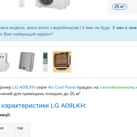
25 м²
івна модель, вона знята з виробництва і її вже не буде.
У нас є нов
о Вам найкращий варіант!
ціонер
LG A09LKH
серія
Art Cool Panel
працює на
озонобезпечному
чений для приміщень площею до 25 м²
і характеристики LG A09LKH:
кції:
ня
так