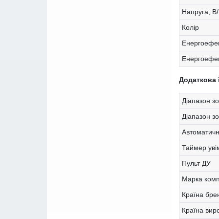
Напруга, В
Колір
Енергоефек
Енергоефек
Додаткова 
Діапазон зо
Діапазон з
Автоматичн
Таймер уві
Пульт ДУ
Марка ком
Країна бре
Країна вир