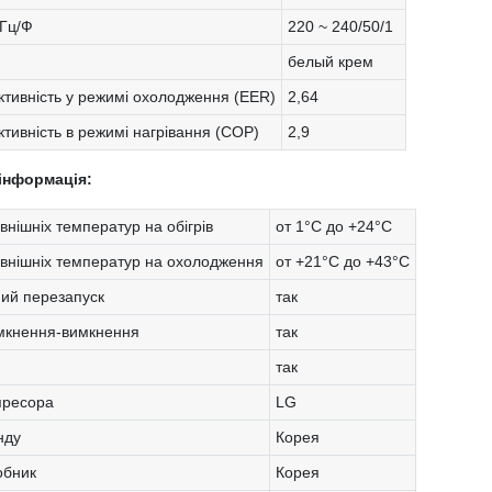
/Гц/Ф
220 ~ 240/50/1
белый крем
тивність у режимі охолодження (EER)
2,64
тивність в режимі нагрівання (COP)
2,9
інформація:
внішніх температур на обігрів
от 1°C до +24°C
овнішніх температур на охолодження
от +21°C до +43°C
ий перезапуск
так
мкнення-вимкнення
так
так
пресора
LG
нду
Корея
обник
Корея