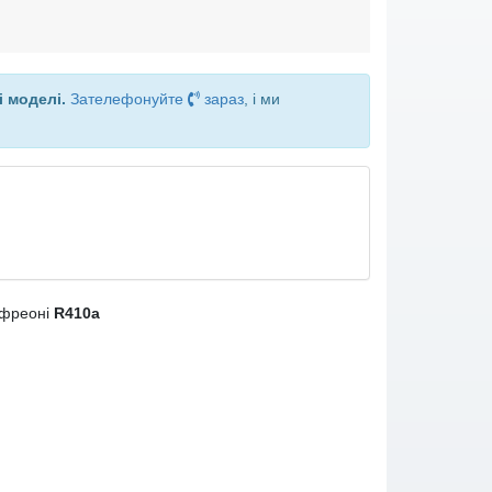
і моделі.
Зателефонуйте
зараз
, і ми
фреоні
R410a