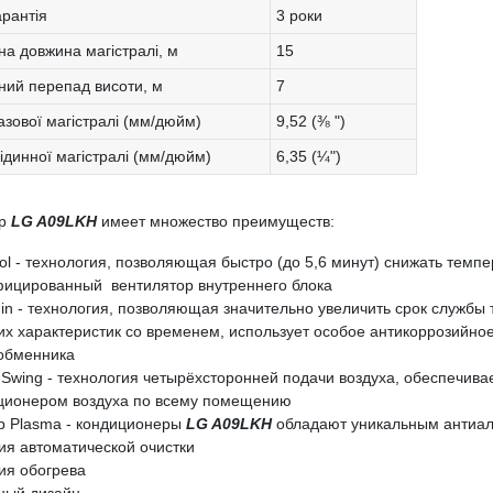
арантія
3 роки
а довжина магістралі, м
15
ий перепад висоти, м
7
азової магістралі (мм/дюйм)
9,52 (⅜ ")
ідинної магістралі (мм/дюйм)
6,35 (¼")
ер
LG A09LKH
имеет множество преимуществ:
ool - технология, позволяющая быстро (до 5,6 минут) снижать темп
ицированный вентилятор внутреннего блока
Fin - технология, позволяющая значительно увеличить срок службы
их характеристик со временем, использует особое антикоррозийн
обменника
 Swing - технология четырёхсторонней подачи воздуха, обеспечив
ционером воздуха по всему помещению
р Plasma - кондиционеры
LG A09LKH
обладают уникальным антиа
ия автоматической очистки
ия обогрева
ный дизайн