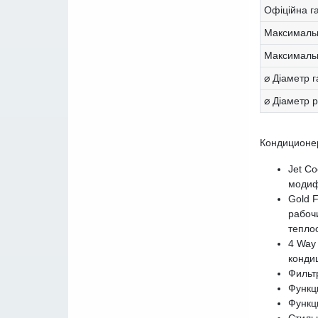
Офіційна г
Максимальн
Максимальн
⌀ Діаметр г
⌀ Діаметр р
Кондицион
Jet C
модиф
Gold 
рабоч
тепло
4 Way
конди
Фильт
Функц
Функц
Стиль