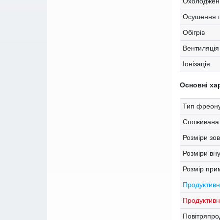
Охолоджен
Осушення п
Обігрів
Вентиляція
Іонізація
Основні ха
Тип фреону
Споживана 
Розміри зо
Розміри вн
Розмір при
Продуктивн
Продуктивні
Повітряпрод