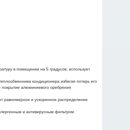
ературу в помещении на 5 градусов, использует
 теплообменника кондиционера избегая потерь его
ое покрытие алюминиевого оребрения
ает равномерное и ускоренное распределение
ллергенным и антивирусным фильтром