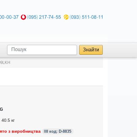
Знайти
09LKH
G
 40.5 кг
ято з виробництва
код: D-8835