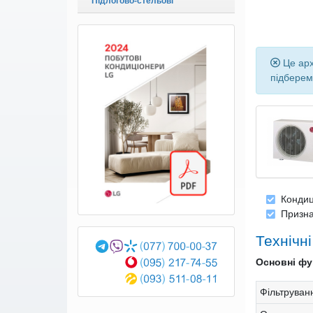
Підлогово-стельові
Це арх
підберем
Конди
Призна
Технічн
Основні фун
Фільтруван