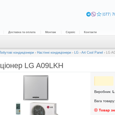
Доставка та оплата
Монтаж
Сервіс
Контакти
Побутові кондиціонери
›
Настінні кондиціонери
›
LG
›
Art Cool Panel
›
LG A
ціонер
LG A09LKH
Виробник:
L
Вага товару:
Товар зн