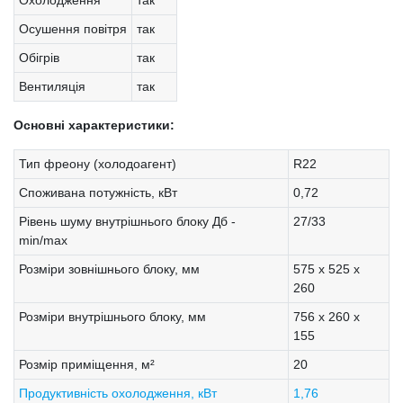
Охолодження
так
Осушення повітря
так
Обігрів
так
Вентиляція
так
Основні характеристики:
Тип фреону (холодоагент)
R22
Споживана потужність, кВт
0,72
Рівень шуму внутрішнього блоку Дб -
27/33
min/max
Розміри зовнішнього блоку, мм
575 х 525 х
260
Розміри внутрішнього блоку, мм
756 х 260 х
155
Розмір приміщення, м²
20
Продуктивність охолодження, кВт
1,76