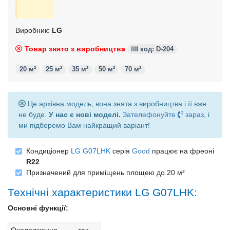
Виробник:
LG
Товар знято з виробництва
код: D-204
20 м²
25 м²
35 м²
50 м²
70 м²
Це архівна модель, вона знята з виробництва і її вже
не буде.
У нас є нові моделі.
Зателефонуйте
зараз
, і
ми підберемо Вам найкращий варіант!
Кондиціонер
LG G07LHK
серія
Good
працює на фреоні
R22
Призначений для приміщень площею до 20 м²
Технічні характеристики LG G07LHK:
Основні функції: