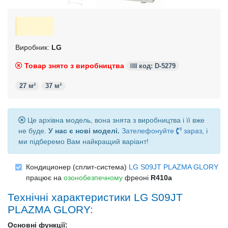
Виробник:
LG
Товар знято з виробництва
код: D-5279
27 м²
37 м²
Це архівна модель, вона знята з виробництва і її вже
не буде.
У нас є нові моделі.
Зателефонуйте
зараз
, і
ми підберемо Вам найкращий варіант!
Кондиционер (сплит-система)
LG S09JT PLAZMA GLORY
працює на
озонобезпечному
фреоні
R410a
Технічні характеристики LG S09JT
PLAZMA GLORY:
Основні функції: