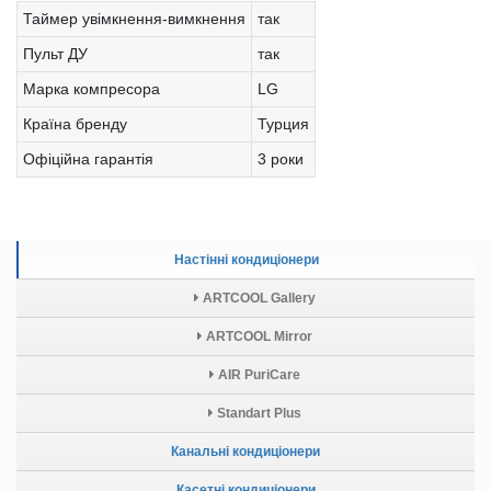
Таймер увімкнення-вимкнення
так
Пульт ДУ
так
Марка компресора
LG
Країна бренду
Турция
Офіційна гарантія
3 роки
Настінні кондиціонери
ARTCOOL Gallery
ARTCOOL Mirror
AIR PuriCare
Standart Plus
Канальні кондиціонери
Касетні кондиціонери