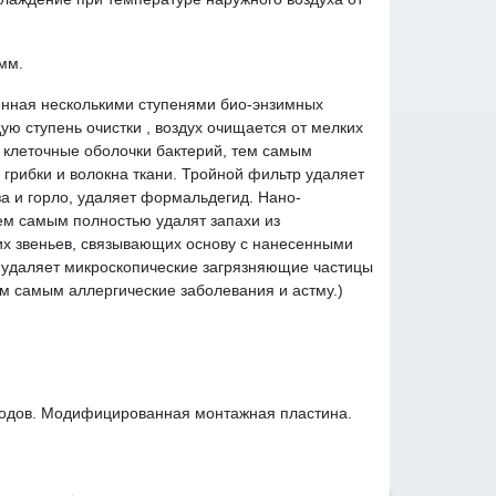
мм.
енная несколькими ступенями био-энзимных
ю ступень очистки , воздух очищается от мелких
я клеточные оболочки бактерий, тем самым
грибки и волокна ткани. Тройной фильтр удаляет
а и горло, удаляет формальдегид. Нано-
ем самым полностью удалят запахи из
их звеньев, связывающих основу с нанесенными
 удаляет микроскопические загрязняющие частицы
м самым аллергические заболевания и астму.)
одов. Модифицированная монтажная пластина.