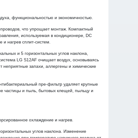
здуха, функциональностью и экономичностью.
проводов, что упрощает монтаж. Компактный
правления, используемая в кондиционере, DC
е и нагрев сплит-систем.
альных и 5 горизонтальных углов наклона,
 система LG S12AF очищает воздух, основываясь
т неприятные запахи, аллергены и химические
Антибактериальный пре-фильтр удаляет крупные
ие частицы и пыль, бытовых клещей, пыльцу и
рсированное охлаждение и нагрев.
горизонтальных углов наклона. Изменение
хлаждение при температуре наружного воздуха от