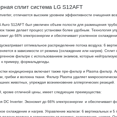
рная сплит система
LG S12AFT
Inverter, отличается высоким уровнем эффективности очищения во
 Auro S12AFT был увеличен объем полости для размещения трубо
ок также делает процесс установки более удобным. Технология у
ономит до 66% электроэнергии и обеспечивает усиленное охлаждени
усматривает оптимальное распределение потока воздуха: 6 вертик
еняется в зависимости от режима (охлаждение или нагрев). Сплит
ргенном фильтре с использованием энзимов, которые нейтрализую
 к примеру, формальдегиды.
стки кондиционера включает также пре-фильтр и Рlasma фильтр. 
и, грибки и волокна ткани. Фильтр Plasma удаляет микроскопическ
шних животных, упреждая возникновение аллергических реакций.
, кроме отличной цены, имеет следующие преимущества:
я DC Inverter.
Экономит до 66% электроэнергии и обеспечивает фо
ое охлаждение и нагрев. Управление жалюзи: 6 вертикальных и 5 
 подачи воздуха в зависимости от режима: охлаждение, нагрев. О