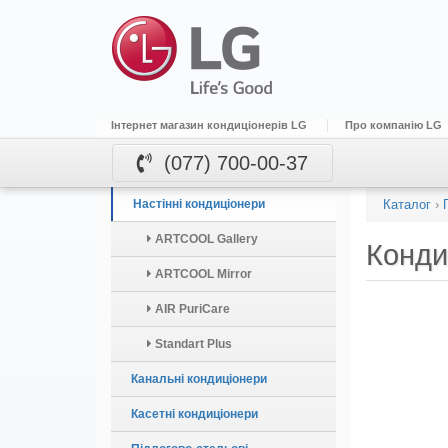
Інтернет магазин кондиціонерів LG
Про компанію LG
(077) 700-00-37
Настінні кондиціонери
Каталог
›
ARTCOOL Gallery
Конди
ARTCOOL Mirror
AIR PuriCare
Standart Plus
Канальні кондиціонери
Касетні кондиціонери