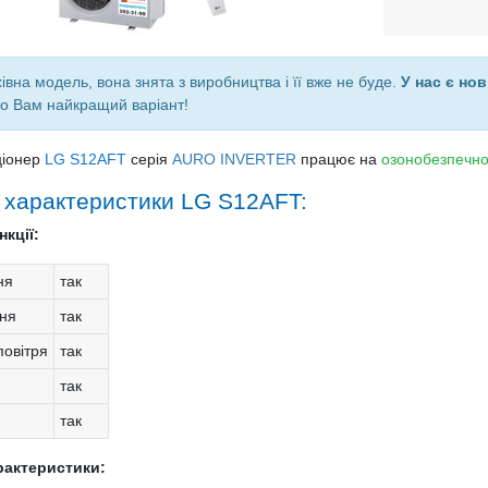
івна модель, вона знята з виробництва і її вже не буде.
У нас є нов
о Вам найкращий варіант!
ціонер
LG S12AFT
серія
AURO INVERTER
працює на
озонобезпечн
і характеристики LG S12AFT:
кції:
ня
так
ня
так
овітря
так
так
так
рактеристики: