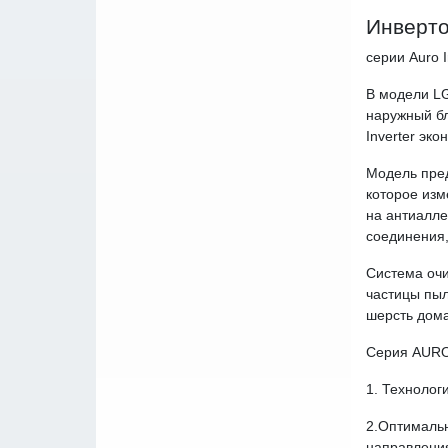
Инверто
серии Auro 
В модели LG
наружный бл
Inverter эк
Модель пред
которое изм
на антиалле
соединения,
Система очи
частицы пыл
шерсть дома
Cерия AURO
1. Технологи
2.Оптимальн
направления