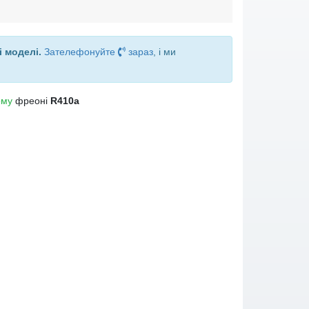
і моделі.
Зателефонуйте
зараз
, і ми
ому
фреоні
R410a