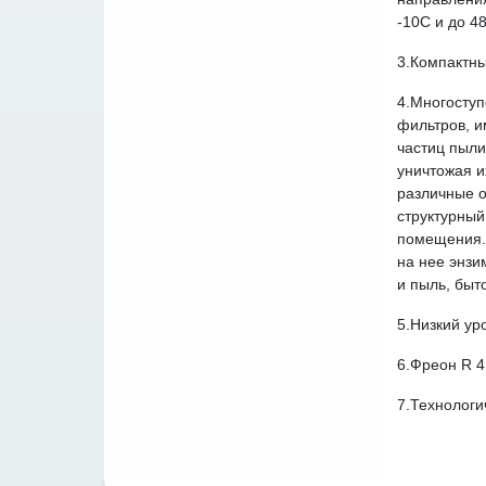
-10С и до 48
3.Компактн
4.Многоступ
фильтров, и
частиц пыли
уничтожая и
различные о
структурный
помещения. 
на нее энзи
и пыль, быт
5.Низкий ур
6.Фреон
R 4
7.Технолог