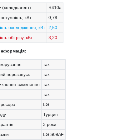
 (холодоагент)
R410a
потужність, кВт
0,78
ість охолодження, кВт
2,50
сть обігріву, кВт
3,20
інформація:
 керування
так
ий перезапуск
так
мкнення-вимкнення
так
так
пресора
LG
нду
Турция
арантія
3 роки
азви
LG S09AF