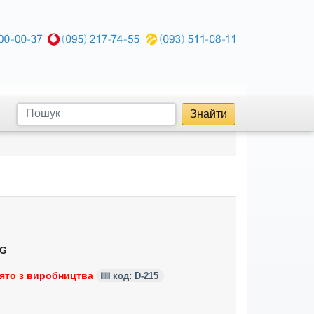
Знайти
G
ято з виробництва
код: D-215