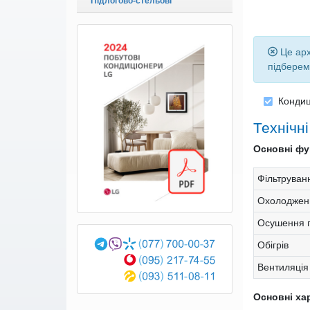
Підлогово-стельові
Це арх
підберем
Конди
Технічн
Основні фун
Фільтруван
Охолоджен
Осушення п
Обігрів
Вентиляція
Основні ха