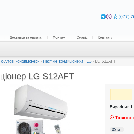
Доставка та оплата
Монтаж
Сервіс
Контакти
Побутові кондиціонери
›
Настінні кондиціонери
›
LG
›
LG S12AFT
ціонер
LG S12AFT
Виробник:
L
Товар зн
25 м²