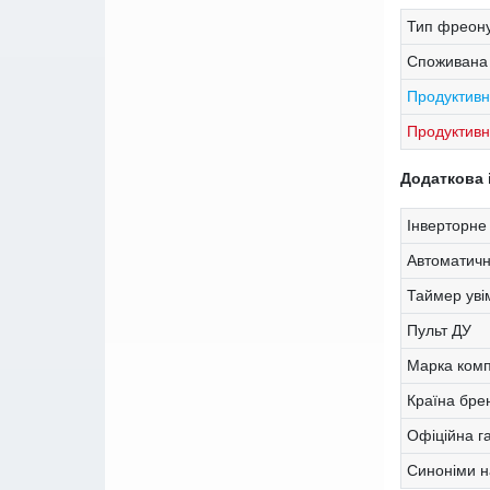
Тип фреону
Споживана 
Продуктивн
Продуктивні
Додаткова 
Інверторне
Автоматичн
Таймер уві
Пульт ДУ
Марка ком
Країна бре
Офіційна г
Синоніми н