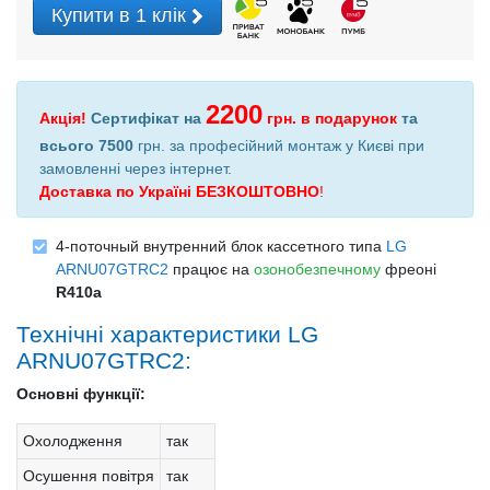
Купити в 1 клік
2200
Акція!
Сертифікат на
грн.
в подарунок
та
всього 7500
грн. за професійний монтаж у Києві при
замовленні через інтернет
.
Доставка по Україні БЕЗКОШТОВНО
!
4-поточный внутренний блок кассетного типа
LG
ARNU07GTRC2
працює на
озонобезпечному
фреоні
R410a
Технічні характеристики LG
ARNU07GTRC2:
Основні функції:
Охолодження
так
Осушення повітря
так