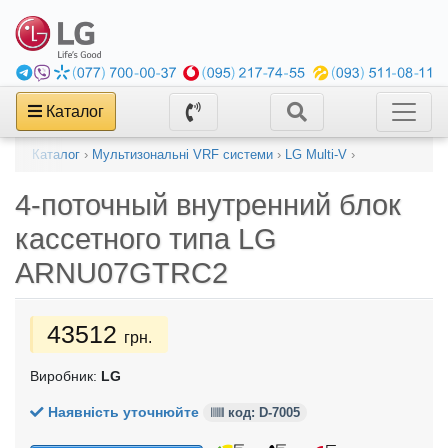
Каталог
Каталог
›
Мультизональні VRF системи
›
LG Multi-V
›
4-поточный внутренний блок
кассетного типа
LG
ARNU07GTRC2
43512
грн.
Виробник:
LG
Наявність уточнюйте
код: D-7005