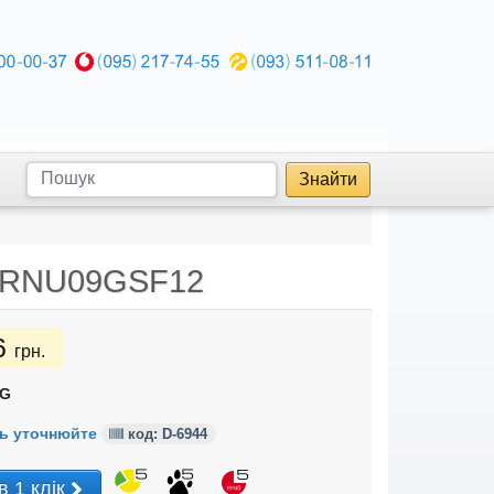
Знайти
ARNU09GSF12
6
грн.
G
ь уточнюйте
код: D-6944
в 1 клік