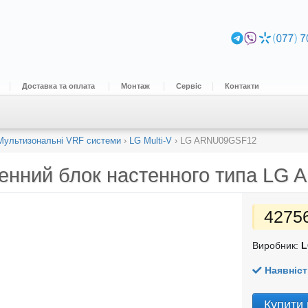
Доставка та оплата
Монтаж
Сервіс
Контакти
Мультизональні VRF системи
›
LG Multi-V
›
LG ARNU09GSF12
енний блок настенного типа
LG 
4275
Виробник:
L
Наявніст
Купити 