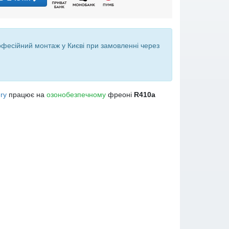
офесійний монтаж у Києві при
замовленні через
ry
працює на
озонобезпечному
фреоні
R410a