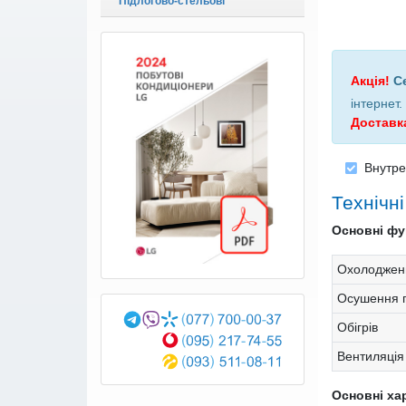
Підлогово-стельові
Акція!
С
інтернет
.
Доставк
Внутре
Технічн
Основні фун
Охолоджен
Осушення п
Обігрів
Вентиляція
Основні ха