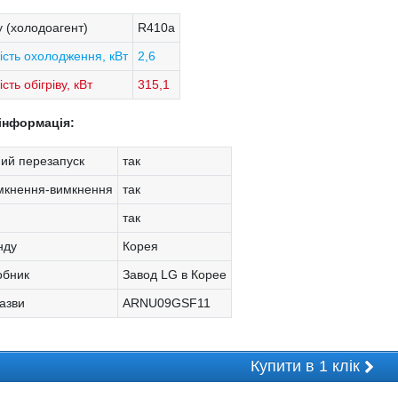
 (холодоагент)
R410a
ість охолодження, кВт
2,6
сть обігріву, кВт
315,1
інформація:
ий перезапуск
так
мкнення-вимкнення
так
так
нду
Корея
обник
Завод LG в Корее
азви
ARNU09GSF11
Купити в 1 клік