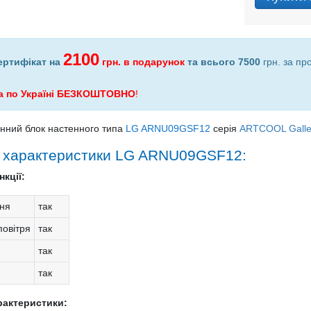
2100
ертифікат на
грн.
в подарунок
та всього 7500
грн. за пр
а по Україні БЕЗКОШТОВНО
!
нний блок настенного типа
LG ARNU09GSF12
серія
ARTCOOL Galle
і характеристики LG ARNU09GSF12:
кції:
ня
так
овітря
так
так
так
рактеристики: