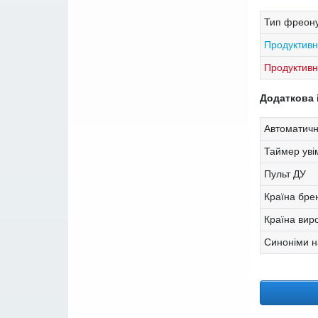
Тип фреону
Продуктивн
Продуктивні
Додаткова 
Автоматичн
Таймер уві
Пульт ДУ
Країна бре
Країна вир
Синоніми н