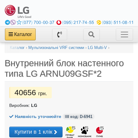
Каталог
Каталог
›
Мультизональні VRF системи
›
LG Multi-V
›
Внутренний блок настенного
типа
LG ARNU09GSF*2
40656
грн.
Виробник:
LG
Наявність уточнюйте
код: D-6941
Купити в 1 клік