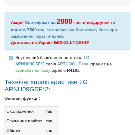
2000
Акція!
Сертифікат на
грн.
в подарунок
та
всього 7500
грн. за професійний монтаж у Києві при
замовленні через інтернет
.
Доставка по Україні БЕЗКОШТОВНО
!
Внутренний блок настенного типа
LG
ARNU09GSF*2
серія
ARTCOOL Panel
працює на
озонобезпечному
фреоні
R410a
Технічні характеристики LG
ARNU09GSF*2:
Основні функції:
Охолодження
так
Осушення повітря
так
Обігрів
так