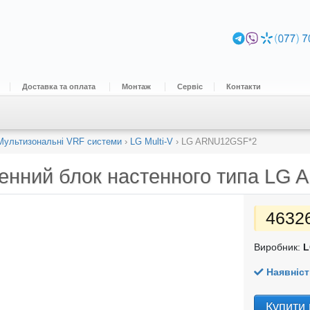
Доставка та оплата
Монтаж
Сервіс
Контакти
Мультизональні VRF системи
›
LG Multi-V
›
LG ARNU12GSF*2
енний блок настенного типа
LG 
4632
Виробник:
L
Наявніст
Купити 