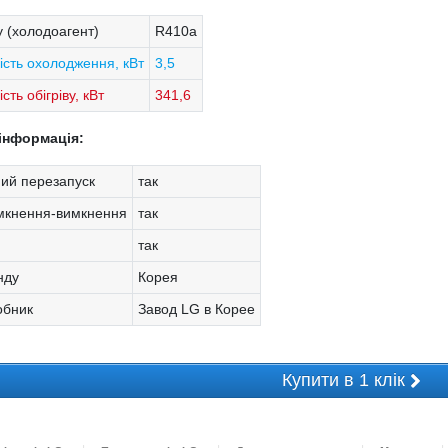
 (холодоагент)
R410a
ість охолодження, кВт
3,5
сть обігріву, кВт
341,6
інформація:
ий перезапуск
так
мкнення-вимкнення
так
так
нду
Корея
обник
Завод LG в Корее
Купити в 1 клік