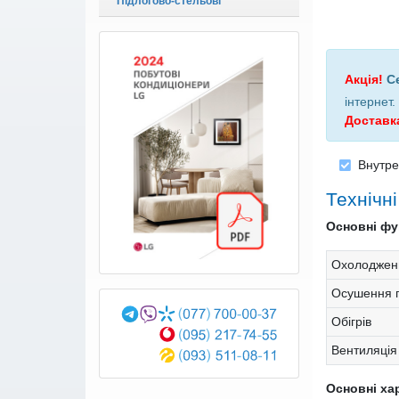
Підлогово-стельові
Акція!
С
інтернет
.
Доставк
Внутре
Технічн
Основні фун
Охолоджен
Осушення п
Обігрів
Вентиляція
Основні ха