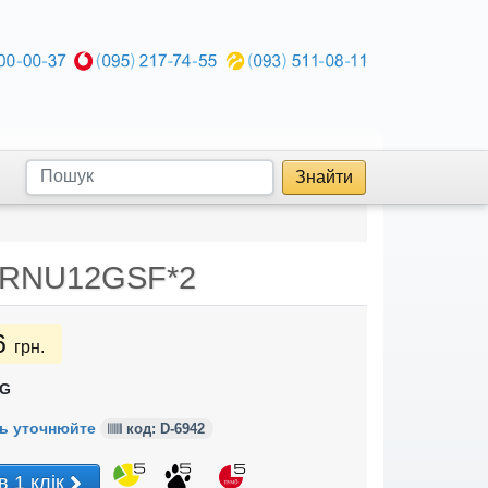
Знайти
ARNU12GSF*2
6
грн.
G
ь уточнюйте
код: D-6942
в 1 клік