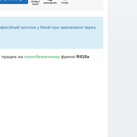
офесійний монтаж у Києві при
замовленні через
l
працює на
озонобезпечному
фреоні
R410a