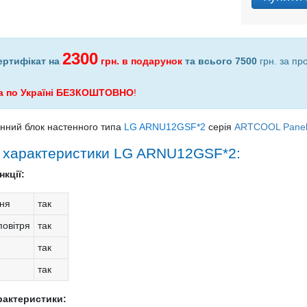
2300
ертифікат на
грн.
в подарунок
та всього 7500
грн. за пр
а по Україні БЕЗКОШТОВНО
!
нний блок настенного типа
LG ARNU12GSF*2
серія
ARTCOOL Pane
і характеристики LG ARNU12GSF*2:
кції:
ня
так
овітря
так
так
так
рактеристики: