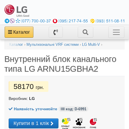
Каталог
Каталог
›
Мультизональні VRF системи
›
LG Multi-V
›
Внутренний блок канального
типа
LG ARNU15GBHA2
58170
грн.
Виробник:
LG
Наявність уточнюйте
код: D-6991
Купити в 1 клік