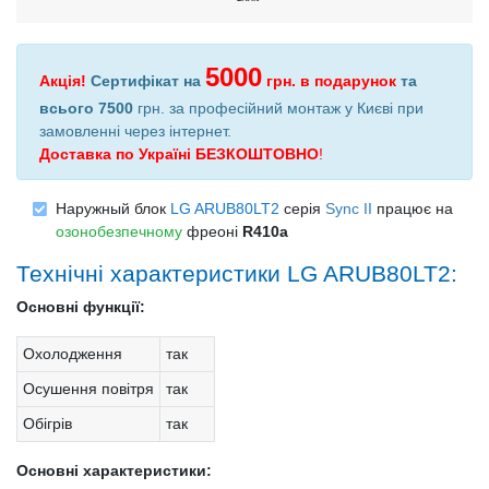
5000
Акція!
Сертифікат на
грн.
в подарунок
та
всього 7500
грн. за професійний монтаж у Києві при
замовленні через інтернет
.
Доставка по Україні БЕЗКОШТОВНО
!
Наружный блок
LG ARUB80LT2
серія
Sync II
працює на
озонобезпечному
фреоні
R410a
Технічні характеристики LG ARUB80LT2:
Основні функції:
Охолодження
так
Осушення повітря
так
Обігрів
так
Основні характеристики: