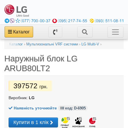
Каталог
Каталог
›
Мультизональні VRF системи
›
LG Multi-V
›
Наружный блок
LG
ARUB80LT2
397572
грн.
Виробник:
LG
Наявність уточнюйте
код: D-6905
Купити в 1 клік