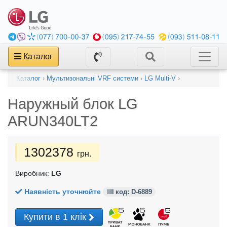
Каталог
Каталог
›
Мультизональні VRF системи
›
LG Multi-V
›
Наружный блок
LG
ARUN340LT2
1302378
грн.
Виробник:
LG
Наявність уточнюйте
код: D-6889
Купити в 1 клік