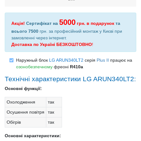
5000
Акція!
Сертифікат на
грн.
в подарунок
та
всього 7500
грн. за професійний монтаж у Києві при
замовленні через інтернет
.
Доставка по Україні БЕЗКОШТОВНО
!
Наружный блок
LG ARUN340LT2
серія
Plus II
працює на
озонобезпечному
фреоні
R410a
Технічні характеристики LG ARUN340LT2:
Основні функції:
Охолодження
так
Осушення повітря
так
Обігрів
так
Основні характеристики: