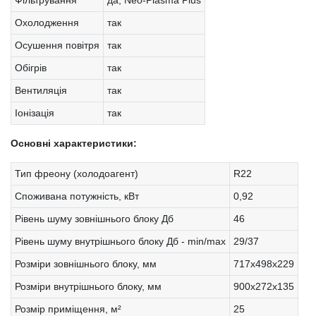
Фільтрування
да, Neo-Plasma Plus
Охолодження
так
Осушення повітря
так
Обігрів
так
Вентиляція
так
Іонізація
так
Основні характеристики:
Тип фреону (холодоагент)
R22
Споживана потужність, кВт
0,92
Рівень шуму зовнішнього блоку Дб
46
Рівень шуму внутрішнього блоку Дб - min/max
29/37
Розміри зовнішнього блоку, мм
717х498х229
Розміри внутрішнього блоку, мм
900х272х135
Розмір приміщення, м²
25