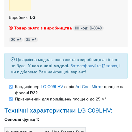
Виробник:
LG
Товар знято з виробництва
код: D-8040
20 м²
35 м²
Це архівна модель, вона знята з виробництва і її вже
не буде.
У нас є нові моделі.
Зателефонуйте
зараз
, і
ми підберемо Вам найкращий варіант!
Кондиціонер
LG C09LHV
серія
Art Cool Mirror
працює на
фреоні
R22
Призначений для приміщень площею до 25 м²
Технічні характеристики LG C09LHV:
Основні функції: