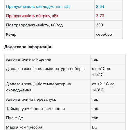
Продуктивність охолодження, кВт
2,64
Продуктивність обігріву, кВт
2,73
Повітряпродуктивність, м³/год
390
Колір
серебро
Додаткова інформація:
Автоматичне очищення
так
Діапазон зовнішніх температур на обігрів
от -5°C до
+24°C
Діапазон зовнішніх температур на
от +21°C до
охолодження
+43°C
Автоматичний перезапуск
так
Таймер увімкнення-вимкнення
так
Пульт ДУ
так
Марка компресора
LG