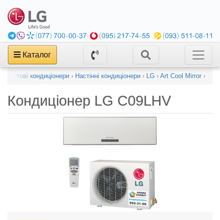
Каталог
›
Побутові кондиціонери
›
Настінні кондиціонери
›
LG
›
Art Cool Mirror
›
Кондиціонер
LG C09LHV