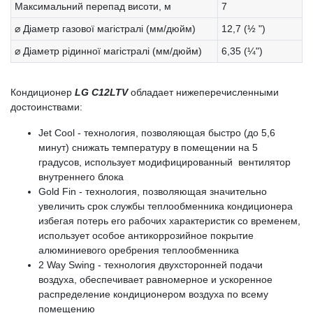
Максимальний перепад висоти, м
7
⌀ Діаметр газової магістралі (мм/дюйм)
12,7 (½ ")
⌀ Діаметр рідинної магістралі (мм/дюйм)
6,35 (¼")
Кондиционер
LG C12LTV
обладает нижеперечисленными
достоинствами:
Jet Cool - технология, позволяющая быстро (до 5,6
минут) снижать температуру в помещении на 5
градусов, использует модифицированный вентилятор
внутреннего блока
Gold Fin - технология, позволяющая значительно
увеличить срок службы теплообменника кондиционера
избегая потерь его рабочих характеристик со временем,
использует особое антикоррозийное покрытие
алюминиевого оребрения теплообменника
2 Way Swing - технология двухсторонней подачи
воздуха, обеспечивает равномерное и ускоренное
распределение кондиционером воздуха по всему
помещению