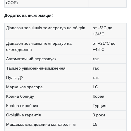
(COP)
Додаткова інформація:
Діапазон зовнішніх температур на обігрів
от -5°C до
+24°C
Діапазон зовнішніх температур на
от +21°C до
охолодження
+48°C
Автоматичний перезапуск
так
Таймер увімкнення-вимкнення
так
Пульт ДУ
так
Марка компресора
LG
Країна бренду
Корея
Країна виробник
Турция
Офіційна гарантія
3 роки
Максимальна довжина магістралі, м
15