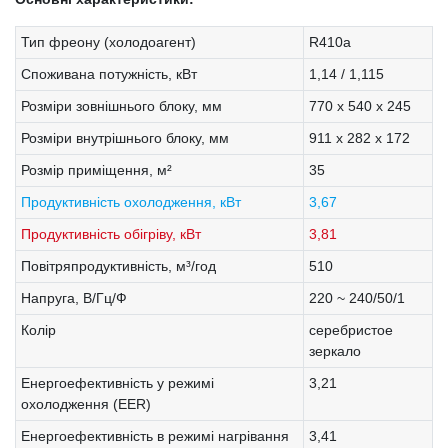
Тип фреону (холодоагент)
R410a
Споживана потужність, кВт
1,14 / 1,115
Розміри зовнішнього блоку, мм
770 х 540 х 245
Розміри внутрішнього блоку, мм
911 х 282 х 172
Розмір приміщення, м²
35
Продуктивність охолодження, кВт
3,67
Продуктивність обігріву, кВт
3,81
Повітряпродуктивність, м³/год
510
Напруга, В/Гц/Ф
220 ~ 240/50/1
Колір
серебристое
зеркало
Енергоефективність у режимі
3,21
охолодження (EER)
Енергоефективність в режимі нагрівання
3,41