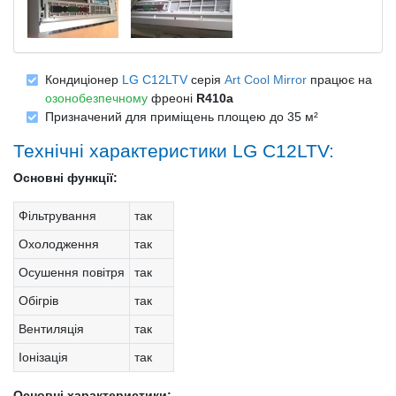
Кондиціонер
LG C12LTV
серія
Art Cool Mirror
працює на
озонобезпечному
фреоні
R410a
Призначений для приміщень площею до 35 м²
Технічні характеристики LG C12LTV:
Основні функції:
Фільтрування
так
Охолодження
так
Осушення повітря
так
Обігрів
так
Вентиляція
так
Іонізація
так
Основні характеристики: